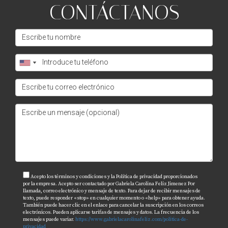
CONTÁCTANOS
Acepto los términos y condiciones y la Política de privacidad proporcionados
por la empresa. Acepto ser contactado por Gabriela Carolina Feliz Jimenez Por
llamada, correo electrónico y mensaje de texto. Para dejar de recibir mensajes de
texto, puede responder «stop» en cualquier momento o «help» para obtener ayuda.
También puede hacer clic en el enlace para cancelar la suscripción en los correos
electrónicos. Pueden aplicarse tarifas de mensajes y datos. La frecuencia de los
mensajes puede variar.
https://www.gabrielacarolinafeliz.com/politica-de-
privacidad