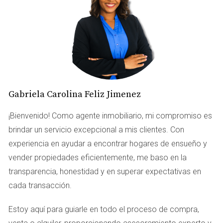
comprobantes de ingresos y la valoración del inmueble.
Explora los bancos en la zona y compara tasas
antes de tomar una decisión.
Financiamiento directo del vendedor
Algunas propiedades se venden con financiamiento
Gabriela Carolina Feliz Jimenez
directo. Esto significa que el vendedor ofrece un plan de
¡Bienvenido! Como agente inmobiliario, mi compromiso es
pagos. Es menos burocrático y puede ser más flexible.
brindar un servicio excepcional a mis clientes. Con
Pago en cuotas
experiencia en ayudar a encontrar hogares de ensueño y
vender propiedades eficientemente, me baso en la
El pago en cuotas es otra opción viable. Permite dividir el
transparencia, honestidad y en superar expectativas en
costo total en varias partes, facilitando la compra. Sin
cada transacción.
embargo, asegúrate de que los términos sean claros y
justos.
Estoy aquí para guiarle en todo el proceso de compra,