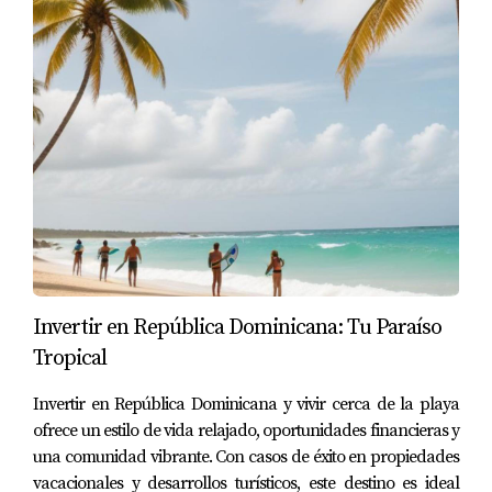
¿Es mejor comprar o alquilar en Juan Dolio?
Depende de tus objetivos. Si planeas quedarte a largo
plazo, comprar puede ser mejor.
¿Cuánto debo tener ahorrado para un pago
inicial?
Normalmente se requiere entre el 10% y el 20% del valor
de la propiedad como pago inicial.
¿Los bancos ofrecen asesoría para
compradores extranjeros?
Invertir en República Dominicana: Tu Paraíso
Tropical
Sí, muchos bancos tienen programas específicos para
ayudar a compradores internacionales.
Invertir en República Dominicana y vivir cerca de la playa
ofrece un estilo de vida relajado, oportunidades financieras y
¿Qué áreas son las más recomendadas para
una comunidad vibrante. Con casos de éxito en propiedades
invertir?
vacacionales y desarrollos turísticos, este destino es ideal