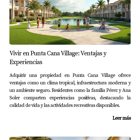
Caso 3: Pago en cuotas por un condominio
Sofía optó por pagar su condominio en cuotas
mensuales. La negociación fue clave para asegurar un
precio razonable y condiciones favorables.
Vivir en Punta Cana Village: Ventajas y
No subestimes el poder de negociar las
Experiencias
condiciones de financiamiento. Puede hacer
una gran diferencia.
Adquirir una propiedad en Punta Cana Village ofrece
ventajas como un clima tropical, infraestructura moderna y
un ambiente seguro. Residentes como la familia Pérez y Ana
PREGUNTAS FRECUENTES
Soler comparten experiencias positivas, destacando la
calidad de vida y las actividades recreativas disponibles.
¿Qué documentos necesito para solicitar un
préstamo?
Leer más
Generalmente necesitarás identificación, comprobantes
de ingresos y estado financiero.