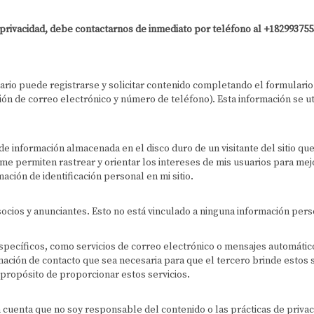
 privacidad, debe contactarnos de inmediato por teléfono al +182993755
suario puede registrarse y solicitar contenido completando el formulario
n de correo electrónico y número de teléfono). Esta información se uti
de información almacenada en el disco duro de un visitante del sitio que 
 me permiten rastrear y orientar los intereses de mis usuarios para mejo
ción de identificación personal en mi sitio.
ios y anunciantes. Esto no está vinculado a ninguna información pers
específicos, como servicios de correo electrónico o mensajes automátic
mación de contacto que sea necesaria para que el tercero brinde estos 
 propósito de proporcionar estos servicios.
n cuenta que no soy responsable del contenido o las prácticas de privac