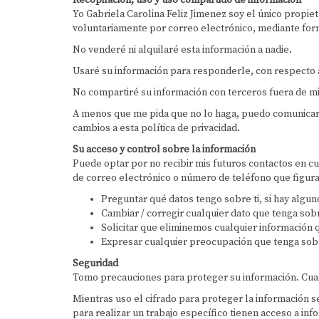
Recopilación, uso y uso compartido de información
Yo Gabriela Carolina Feliz Jimenez soy el único propie
voluntariamente por correo electrónico, mediante for
No venderé ni alquilaré esta información a nadie.
Usaré su información para responderle, con respecto a
No compartiré su información con terceros fuera de mi 
A menos que me pida que no lo haga, puedo comunicarm
cambios a esta política de privacidad.
Su acceso y control sobre la información
Puede optar por no recibir mis futuros contactos en 
de correo electrónico o número de teléfono que figura 
Preguntar qué datos tengo sobre ti, si hay algun
Cambiar / corregir cualquier dato que tenga sob
Solicitar que eliminemos cualquier información q
Expresar cualquier preocupación que tenga sobr
Seguridad
Tomo precauciones para proteger su información. Cuand
Mientras uso el cifrado para proteger la información s
para realizar un trabajo específico tienen acceso a in