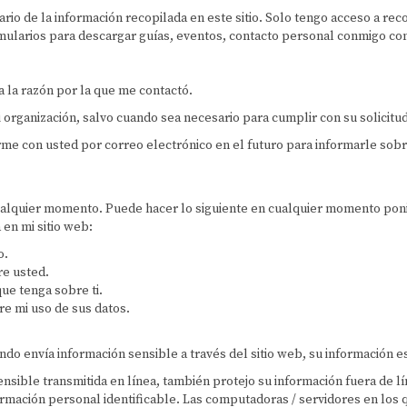
tario de la información recopilada en este sitio. Solo tengo acceso a r
mularios para descargar guías, eventos, contacto personal conmigo com
 la razón por la que me contactó.
organización, salvo cuando sea necesario para cumplir con su solicitud
e con usted por correo electrónico en el futuro para informarle sobre
cualquier momento. Puede hacer lo siguiente en cualquier momento poni
en mi sitio web:
o.
re usted.
ue tenga sobre ti.
e mi uso de sus datos.
o envía información sensible a través del sitio web, su información es
ensible transmitida en línea, también protejo su información fuera de 
formación personal identificable. Las computadoras / servidores en los 