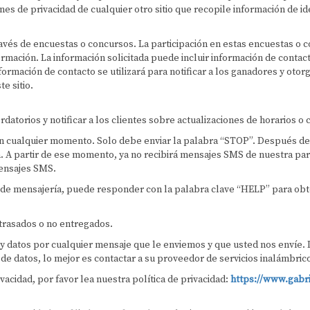
ones de privacidad de cualquier otro sitio que recopile información de id
 través de encuestas o concursos. La participación en estas encuestas 
 información. La información solicitada puede incluir información de cont
formación de contacto se utilizará para notificar a los ganadores y otor
e sitio.
rdatorios y notificar a los clientes sobre actualizaciones de horarios o
 en cualquier momento. Solo debe enviar la palabra “STOP”. Después d
 A partir de ese momento, ya no recibirá mensajes SMS de nuestra par
mensajes SMS.
a de mensajería, puede responder con la palabra clave “HELP” para ob
trasados o no entregados.
 datos por cualquier mensaje que le enviemos y que usted nos envíe. La
de datos, lo mejor es contactar a su proveedor de servicios inalámbric
vacidad, por favor lea nuestra política de privacidad:
https://www.gabri