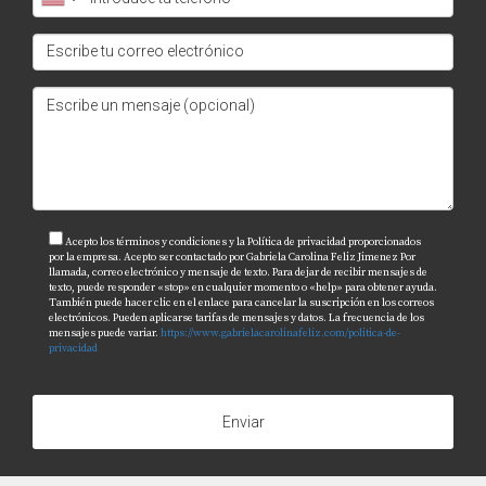
Acepto los términos y condiciones y la Política de privacidad proporcionados
por la empresa. Acepto ser contactado por Gabriela Carolina Feliz Jimenez Por
llamada, correo electrónico y mensaje de texto. Para dejar de recibir mensajes de
texto, puede responder «stop» en cualquier momento o «help» para obtener ayuda.
También puede hacer clic en el enlace para cancelar la suscripción en los correos
electrónicos. Pueden aplicarse tarifas de mensajes y datos. La frecuencia de los
mensajes puede variar.
https://www.gabrielacarolinafeliz.com/politica-de-
privacidad
Enviar