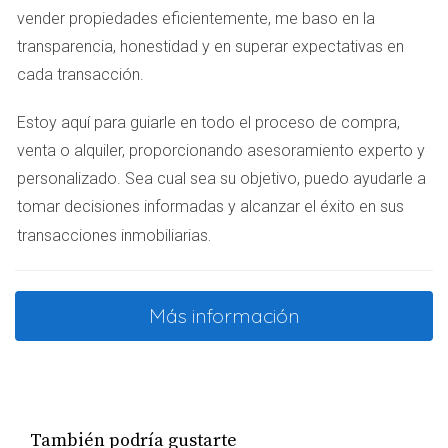
vender propiedades eficientemente, me baso en la
Número de RNC si eres extranjero
Comprobante de ingresos o estado financiero
transparencia, honestidad y en superar expectativas en
cada transacción.
Financiamiento de la propiedad
Puedes optar por financiamiento bancario o pagar al
Estoy aquí para guiarle en todo el proceso de compra,
contado. Investiga las tasas de interés y condiciones del
venta o alquiler, proporcionando asesoramiento experto y
préstamo antes de decidir.
personalizado. Sea cual sea su objetivo, puedo ayudarle a
tomar decisiones informadas y alcanzar el éxito en sus
ENVIAR MENSAJE POR WHATSAPP
.
transacciones inmobiliarias
Estudios de Caso
Más información
Caso 1: La compra de un apartamento en
Piantini
Un amigo compró un apartamento en Piantini. Primero
investigó la zona y habló con varios residentes. Después,
También podría gustarte
encontró un agente inmobiliario confiable. El proceso