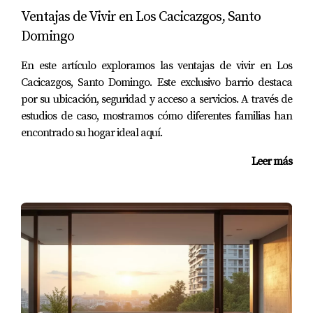
Tendrás que pagar impuestos sobre transferencias y
Ventajas de Vivir en Los Cacicazgos, Santo
otros gastos notariales al momento de la compra.
Domingo
¿Es seguro invertir en propiedades en RD?
En este artículo exploramos las ventajas de vivir en Los
Cacicazgos, Santo Domingo. Este exclusivo barrio destaca
Aunque hay riesgos como en cualquier mercado, muchos
por su ubicación, seguridad y acceso a servicios. A través de
han encontrado oportunidades valiosas en el país. La
estudios de caso, mostramos cómo diferentes familias han
clave está en investigar bien y contar con apoyo
encontrado su hogar ideal aquí.
profesional.
Leer más
¿Cómo puedo financiar mi compra?
Puedes obtener financiamiento a través de bancos
locales o préstamos personales. Asegúrate de comparar
tasas y condiciones antes de decidirte.
Como experta en el mercado inmobiliario dominicano,
puedo ayudarte a navegar este proceso. Si tienes