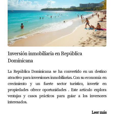
personalizado sobre las mejores oportunidades
disponibles.
Preguntas Frecuentes
¿Es seguro invertir en bienes raíces en
República Dominicana?
Sí, invertir en bienes raíces es seguro siempre que
Inversión inmobiliaria en República
trabajes con agentes inmobiliarios confiables y realices
Dominicana
investigaciones adecuadas sobre las propiedades.
La República Dominicana se ha convertido en un destino
¿Cuáles son los costos asociados con la
atractivo para inversiones inmobiliarias. Con su economía en
compra de propiedades?
crecimiento y un fuerte sector turístico, invertir en
propiedades ofrece oportunidades . Este artículo explora
Los costos pueden incluir impuestos sobre la propiedad,
ventajas y casos prácticos para guiar a los inversores
tarifas legales y gastos de mantenimiento. Es
interesados.
recomendable tener un presupuesto claro antes de
realizar cualquier inversión.
Leer más