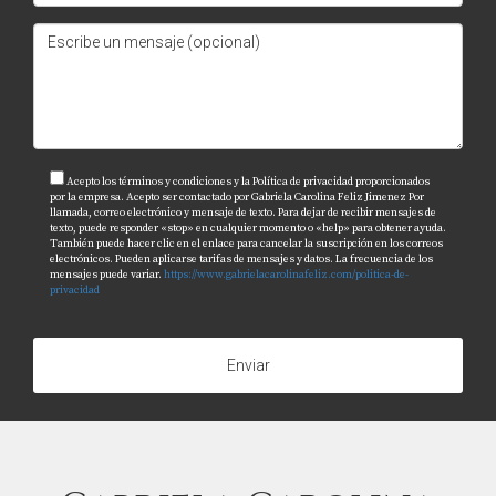
Acepto los términos y condiciones y la Política de privacidad proporcionados
por la empresa. Acepto ser contactado por Gabriela Carolina Feliz Jimenez Por
llamada, correo electrónico y mensaje de texto. Para dejar de recibir mensajes de
texto, puede responder «stop» en cualquier momento o «help» para obtener ayuda.
También puede hacer clic en el enlace para cancelar la suscripción en los correos
electrónicos. Pueden aplicarse tarifas de mensajes y datos. La frecuencia de los
mensajes puede variar.
https://www.gabrielacarolinafeliz.com/politica-de-
privacidad
Enviar