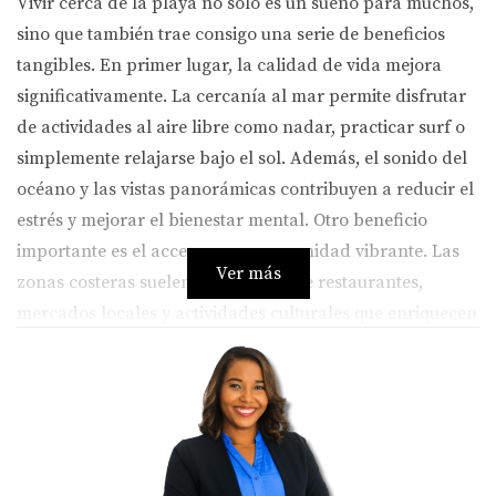
Vivir cerca de la playa no solo es un sueño para muchos,
sino que también trae consigo una serie de beneficios
tangibles. En primer lugar, la calidad de vida mejora
significativamente. La cercanía al mar permite disfrutar
de actividades al aire libre como nadar, practicar surf o
simplemente relajarse bajo el sol. Además, el sonido del
océano y las vistas panorámicas contribuyen a reducir el
estrés y mejorar el bienestar mental. Otro beneficio
importante es el acceso a una comunidad vibrante. Las
Ver más
zonas costeras suelen estar llenas de restaurantes,
mercados locales y actividades culturales que enriquecen
la vida diaria. Esto no solo crea un ambiente social
activo, sino que también fomenta un sentido de
pertenencia entre los residentes. Finalmente, vivir cerca
de la playa puede ser una excelente inversión financiera.
Las propiedades en áreas costeras tienden a mantener su