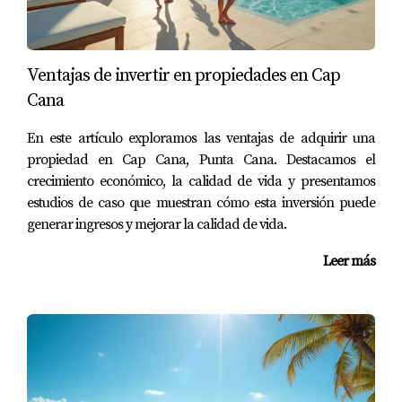
vio cómo el valor de su propiedad aumentó gracias al
desarrollo turístico en la zona. Su historia es un
testimonio del poder transformador que puede tener
Ventajas de invertir en propiedades en Cap
vivir cerca del mar.
Cana
Conclusión Motivadora
En este artículo exploramos las ventajas de adquirir una
propiedad en Cap Cana, Punta Cana. Destacamos el
Invertir en República Dominicana y vivir cerca de la
crecimiento económico, la calidad de vida y presentamos
playa es más que una simple decisión financiera; es una
estudios de caso que muestran cómo esta inversión puede
oportunidad para cambiar tu estilo de vida y abrazar un
generar ingresos y mejorar la calidad de vida.
entorno lleno de belleza natural y cultura vibrante. Ya
Leer más
sea que busques una propiedad vacacional, desarrollar
un proyecto inmobiliario o simplemente disfrutar del sol
y el mar todos los días, este país ofrece algo especial
para cada uno. Si estás considerando dar el paso hacia
esta nueva aventura, no dudes en contactar a Gabriela
Carolina Feliz Jimenez para obtener asesoramiento