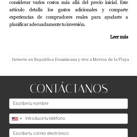
durante la temporada baja turística. Recuerda que cada
considerar varios costos más allá del precio inicial. Este
paso hacia tu nueva vida cerca del mar puede ser
artículo detalla los gastos adicionales y comparte
experiencias de compradores reales para ayudarte a
emocionante y transformador. ¡No esperes más para
planificar adecuadamente tu inversión.
hacer realidad ese sueño!
Leer más
Invierte en Republica Dominicana y vive a Metros de la Playa
CONTÁCTANOS