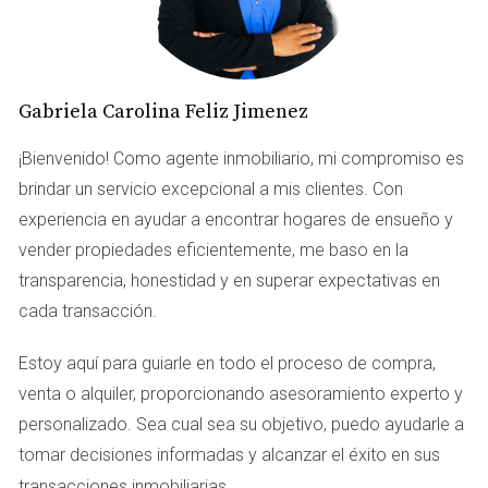
valor e incluso pueden aumentar con el tiempo,
especialmente en un país como la República
Dominicana, donde el turismo sigue creciendo.
Casos Prácticos de Inversión
Gabriela Carolina Feliz Jimenez
Para ilustrar cómo invertir en República Dominicana
¡Bienvenido! Como agente inmobiliario, mi compromiso es
puede ser una decisión acertada, veamos tres casos
brindar un servicio excepcional a mis clientes. Con
prácticos que muestran diferentes enfoques y resultados.
experiencia en ayudar a encontrar hogares de ensueño y
vender propiedades eficientemente, me baso en la
1. Inversión en Propiedades Vacacionales
transparencia, honestidad y en superar expectativas en
María decidió comprar un apartamento en Punta Cana
cada transacción.
para alquilarlo a turistas. Al principio, tenía dudas sobre
Estoy aquí para guiarle en todo el proceso de compra,
si podría generar ingresos suficientes para cubrir los
venta o alquiler, proporcionando asesoramiento experto y
gastos. Sin embargo, tras investigar y trabajar con
personalizado. Sea cual sea su objetivo, puedo ayudarle a
agentes locales, descubrió que su propiedad se alquilaba
tomar decisiones informadas y alcanzar el éxito en sus
casi todo el año. Gracias a plataformas como Airbnb,
.
transacciones inmobiliarias