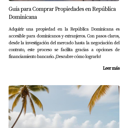
Sí, existen incentivos fiscales específicos para ciertas
Guía para Comprar Propiedades en República
inversiones como las zonas francas y proyectos
Dominicana
turísticos.
Adquirir una propiedad en la República Dominicana es
¿Cómo puedo encontrar asesoría local?
accesible para dominicanos y extranjeros. Con pasos claros,
desde la investigación del mercado hasta la negociación del
Puedes buscar asociaciones comerciales locales o
contrato, este proceso se facilita gracias a opciones de
plataformas online que conecten inversores con expertos
financiamiento bancario. ¡Descubre cómo lograrlo!
en la materia.
Leer más
Como experta en inversiones en República Dominicana,
estoy aquí para guiarte en tu camino hacia la inversión
exitosa. Si necesitas más información o deseas discutir tus
opciones, no dudes en contactarme al
18299375537
.