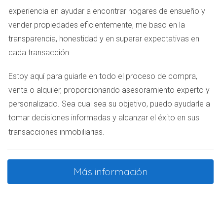
experiencia en ayudar a encontrar hogares de ensueño y
Caso Práctico 1: Inversión en bienes raíces
vender propiedades eficientemente, me baso en la
La inversión en bienes raíces es popular en República
transparencia, honestidad y en superar expectativas en
Dominicana. En áreas como Punta Cana y Santo
cada transacción.
Domingo, los precios han aumentado significativamente.
Estoy aquí para guiarle en todo el proceso de compra,
Un amigo compró un apartamento en Bávaro hace tres
venta o alquiler, proporcionando asesoramiento experto y
años por $120,000. Hoy, podría venderlo por $180,000
personalizado. Sea cual sea su objetivo, puedo ayudarle a
debido al auge turístico.
tomar decisiones informadas y alcanzar el éxito en sus
Caso Práctico 2: Franquicias locales
.
transacciones inmobiliarias
Las franquicias también ofrecen oportunidades. Un
conocido abrió una franquicia de café en Santiago. Con
Más información
una inversión inicial de $30,000, ha logrado recuperar su
inversión en menos de dos años. El café sigue siendo un
producto atractivo y accesible para muchos
dominicanos.