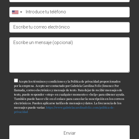
Acepto los términos y condiciones y la Política de privacidad proporcionados
por la empresa. Acepto ser contactado por Gabriela Carolina Feliz Jimenez Por
llamada, correo electrónico y mensaje de texto. Para dejar de recibir mensajes de
texto, puede responder «stop» en cualquier momento o «help» para obtener ayuda.
También puede hacer clic en el enlace para cancelar la suscripción en los correos
electrónicos. Pueden aplicarse tarifas de mensajes y datos. La frecuencia de los
mensajes puede variar.
https://www.gabrielacarolinafeliz.com/politica-de-
privacidad
Enviar