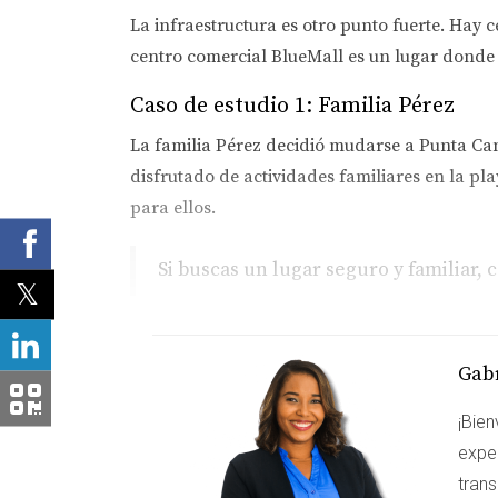
La infraestructura es otro punto fuerte. Hay c
centro comercial BlueMall es un lugar donde 
Caso de estudio 1: Familia Pérez
La familia Pérez decidió mudarse a Punta Can
disfrutado de actividades familiares en la pl
para ellos.
Si buscas un lugar seguro y familiar,
Caso de estudio 2: Juan y María
Juan y María son una pareja joven que se mudó
Gabr
encanta salir a caminar por el vecindario y d
¡Bien
Caso de estudio 3: Ana Soler
expe
tran
Ana es una profesional independiente que eli