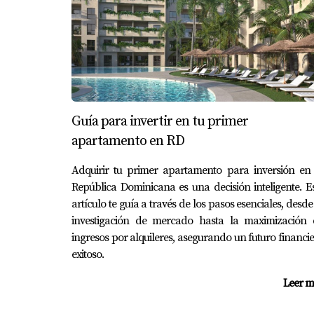
Los residentes pueden disfrutar de deportes 
¿Hay servicios médicos cerca?
Sí, hay clínicas y hospitales cercanos que of
En resumen, vivir en Punta Cana Village puede
compartidas por residentes como la familia P
Guía para invertir en tu primer
cómo adquirir una propiedad aquí o conocer 
apartamento en RD
Gabriela Carolina Feliz Jimenez
es experta en
Adquirir tu primer apartamento para inversión en 
preguntas o necesitas asesoramiento persona
República Dominicana es una decisión inteligente. E
artículo te guía a través de los pasos esenciales, desde
investigación de mercado hasta la maximización 
ingresos por alquileres, asegurando un futuro financi
exitoso.
Leer m