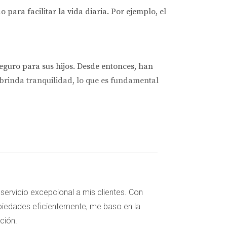
 para facilitar la vida diaria. Por ejemplo, el
eguro para sus hijos. Desde entonces, han
 brinda tranquilidad, lo que es fundamental
co y valoran la cercanía a sus empleos. Les
des de socializar con otros residentes.
servicio excepcional a mis clientes. Con
piedades eficientemente, me baso en la
cción.
iración en el entorno natural que la rodea.