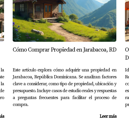
acuáticos, golf, senderismo y eventos comunitarios organizado
recen atención médica adecuada para los residentes.
 ser una excelente decisión por sus múltiples ventajas y opor
érez o Ana Soler, queda claro que este lugar tiene mucho que
Cómo Comprar Propiedad en Jarabacoa, RD
O
más sobre el proceso, no dudes en contactarme directamente
D
 bienes raíces y puede ayudarte a encontrar la propiedad perf
la
Este artículo explora cómo adquirir una propiedad en
I
lizado, estoy aquí para ayudarte al
18299375537
.
ste
Jarabacoa, República Dominicana. Se analizan factores
Re
 la
clave a considerar, como tipo de propiedad, ubicación y
c
de
presupuesto. Incluye casos de estudio reales y respuestas
es
ero
a preguntas frecuentes para facilitar el proceso de
ra
compra.
pr
ás
Leer más