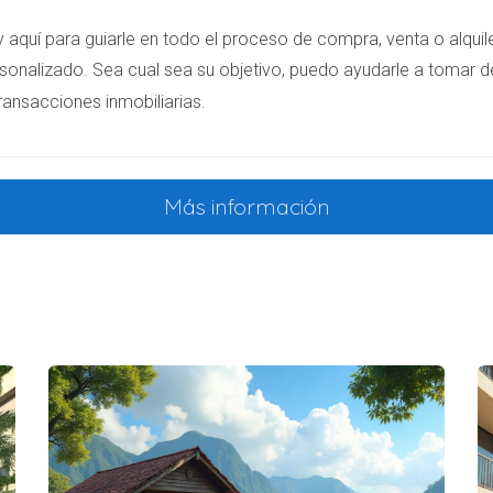
disponibles, lo que le permite mantenerse activa.
y aquí para guiarle en todo el proceso de compra, venta o alqu
sonalizado. Sea cual sea su objetivo, puedo ayudarle a tomar d
quieres mejorar tu calidad de vida.
.
ransacciones inmobiliarias
ropiedades en Punta Cana Village?
Más información
terísticas de cada propiedad. Sin embargo, el costo promedio 
uelas internacionales que ofrecen educación de calidad para d
ge?
ara vivir. La seguridad es una prioridad en esta comunidad c
ponibles?