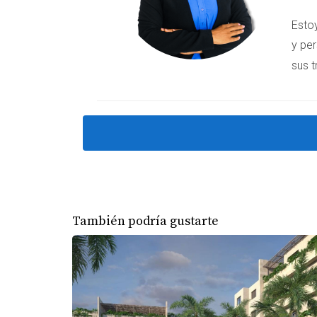
Además, aprecia las instalaciones deportivas 
Esto
y per
No dudes en explorar tus opciones si 
sus t
Preguntas frecuentes
¿Cuál es el costo promedio de las p
Los precios varían según la ubicación y carac
¿Hay buenas escuelas en la zona?
Sí, Punta Cana Village cuenta con varias esc
También podría gustarte
¿Es seguro vivir en Punta Cana Villa
En general, es considerado un lugar seguro p
¿Qué actividades recreativas hay dis