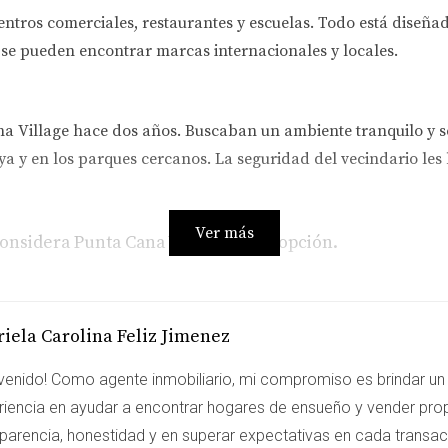
entros comerciales, restaurantes y escuelas. Todo está diseñado
se pueden encontrar marcas internacionales y locales.
a Village hace dos años. Buscaban un ambiente tranquilo y s
aya y en los parques cercanos. La seguridad del vecindario les
Ver más
 considera Punta Cana Village como opción.
 recientemente a la zona. Ambos trabajan en el sector turísti
iela Carolina Feliz Jimenez
isfrutar de la comunidad activa. Ellos destacan las oportunida
venido! Como agente inmobiliario, mi compromiso es brindar un 
riencia en ayudar a encontrar hogares de ensueño y vender pro
sparencia, honestidad y en superar expectativas en cada transa
gió Punta Cana Village por su calidad de vida. Encuentra insp