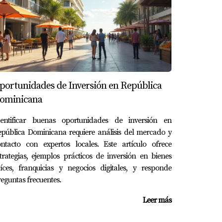
s durante todo el año.
tunidades. Con experiencias positivas
 ofrecer. Si deseas más información sobre
portunidades de Inversión en República
.
ominicana
ecta en Punta Cana Village. Si tienes
dentificar buenas oportunidades de inversión en
pública Dominicana requiere análisis del mercado y
ontacto con expertos locales. Este artículo ofrece
trategias, ejemplos prácticos de inversión en bienes
íces, franquicias y negocios digitales, y responde
eguntas frecuentes.
Leer más