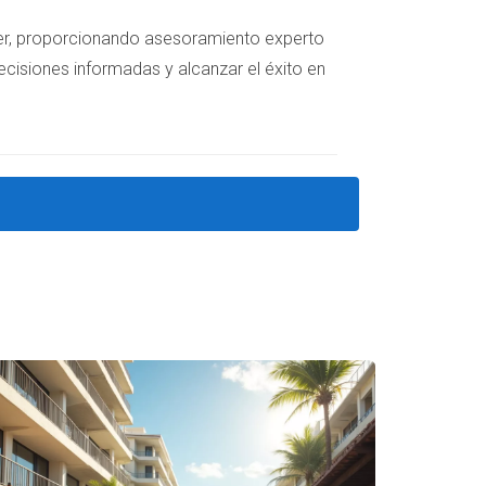
iler, proporcionando asesoramiento experto
ecisiones informadas y alcanzar el éxito en
suele estar entre $200,000 y $500,000 USD.
iferentes niveles académicos.
errada.