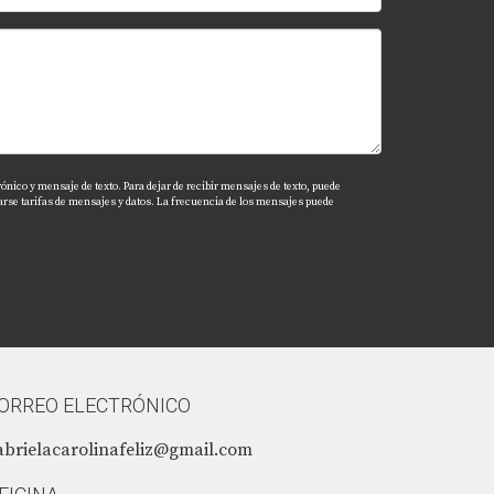
ónico y mensaje de texto. Para dejar de recibir mensajes de texto, puede
arse tarifas de mensajes y datos. La frecuencia de los mensajes puede
ORREO ELECTRÓNICO
abrielacarolinafeliz@gmail.com