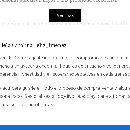
personas buscan un hogar o una propiedad vacacional.
Ver más
do consigo más empleo y oportunidades comerciales. Invertir a
l.
iela Carolina Feliz Jimenez
o a explorar las opciones disponibles en Juan Dolio.
venido! Como agente inmobiliario, mi compromiso es brindar un 
riencia en ayudar a encontrar hogares de ensueño y vender pro
sparencia, honestidad y en superar expectativas en cada transa
 Punta Palmera
y aquí para guiarle en todo el proceso de compra, venta o alqu
le en su valor desde su apertura. Los compradores iniciales 
sonalizado. Sea cual sea su objetivo, puedo ayudarle a tomar d
 de inversión puede ser altamente lucrativa.
.
ransacciones inmobiliarias
les
te que se ha convertido en un éxito entre locales y turistas
ctor de servicios.