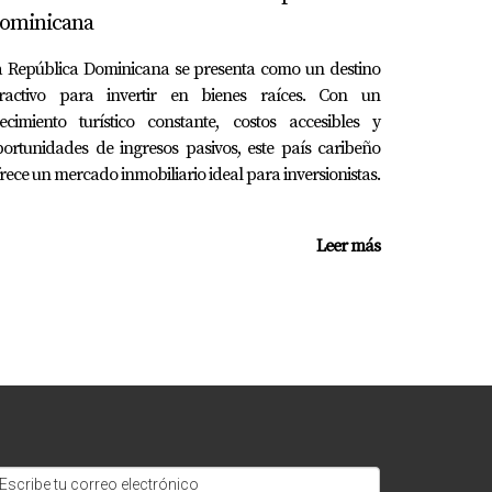
ominicana
a República Dominicana se presenta como un destino
 decides alquilarla.
tractivo para invertir en bienes raíces. Con un
ecimiento turístico constante, costos accesibles y
ortunidades de ingresos pasivos, este país caribeño
 sobre las regulaciones locales antes de
rece un mercado inmobiliario ideal para inversionistas.
Leer más
ivas variadas.
 No dudes en contactarme.
ias en Juan Dolio. Si tienes interés o