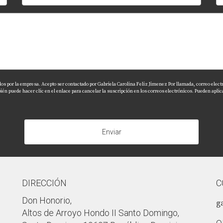
dos por la empresa. Acepto ser contactado por Gabriela Carolina Feliz Jimenez Por llamada, correo electr
 puede hacer clic en el enlace para cancelar la suscripción en los correos electrónicos. Pueden aplic
Enviar
DIRECCIÓN
C
Don Honorio,
g
Altos de Arroyo Hondo II Santo Domingo,