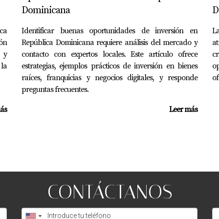
Dominicana
D
?
ca
Identificar buenas oportunidades de inversión en
L
ión, los retornos pueden oscilar entre el 5% y el 10% anual si
ón
República Dominicana requiere análisis del mercado y
a
s y
contacto con expertos locales. Este artículo ofrece
cr
rsores extranjeros?
 la
estrategias, ejemplos prácticos de inversión en bienes
op
extranjeros, pero es importante consultar con un asesor fiscal
raíces, franquicias y negocios digitales, y responde
of
preguntas frecuentes.
ás
Leer más
 Juan Dolio?
 tendrás acceso a una rica cultura local y actividades recreat
er pregunta adicional sobre inversiones en Juan Dolio.
CONTÁCTANOS
omo una experta confiable en el tema de inversiones inmobiliar
 inversión aquí, contáctame al 18299375537.