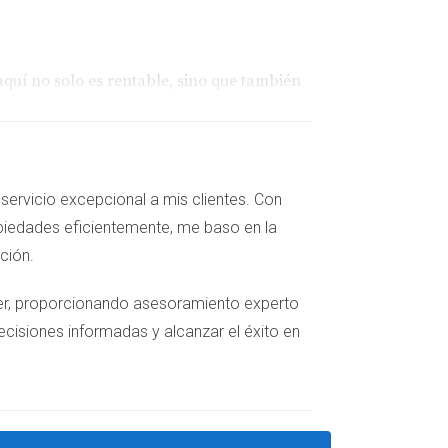
quí no solo es rentable, sino que también
servicio excepcional a mis clientes. Con
piedades eficientemente, me baso en la
cción.
iler, proporcionando asesoramiento experto
han reportado retornos significativos al
ecisiones informadas y alcanzar el éxito en
. Su historia demuestra que hay oportunidades