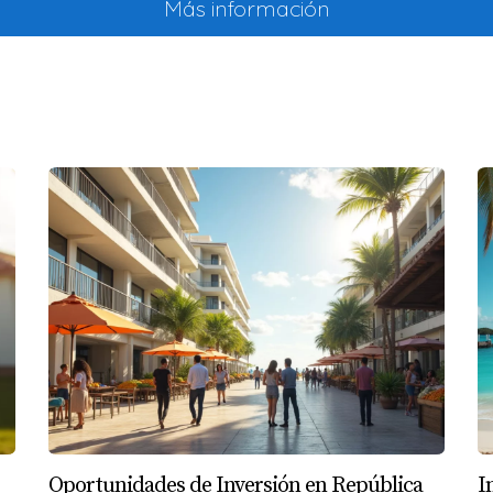
Más información
t
omoviendo prácticas sostenibles y atrayendo a un nicho específ
o natural y a la economía local.
más sobre estas inversiones. ¡Juan Dolio podría ser tu 
S
opiedades en Juan Dolio?
bicación y el tipo de propiedad. En general, puedes encontr
s inversores. La comunidad local valora la seguridad y el bie
Oportunidades de Inversión en República
I