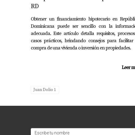
RD
¿Qué tipo de retorno puedo esperar
Obtener un financiamiento hipotecario en Repúbli
Dependiendo del tipo de propiedad y su ubicac
Dominicana puede ser sencillo con la informaci
adecuada. Este artículo detalla requisitos, proceso
¿Hay impuestos especiales para inve
casos prácticos, brindando consejos para facilitar
compra de una vivienda o inversión en propiedades.
No hay impuestos especiales específicos para 
invertir.
Leer m
¿Qué otros beneficios ofrece vivir en
Aparte del clima cálido y las playas hermosas,
Juan Dolio 1
Estoy aquí para ayudarte con cualqui
Gabriela Carolina Feliz Jimenez se presenta c
preguntas específicas sobre cómo empezar tu